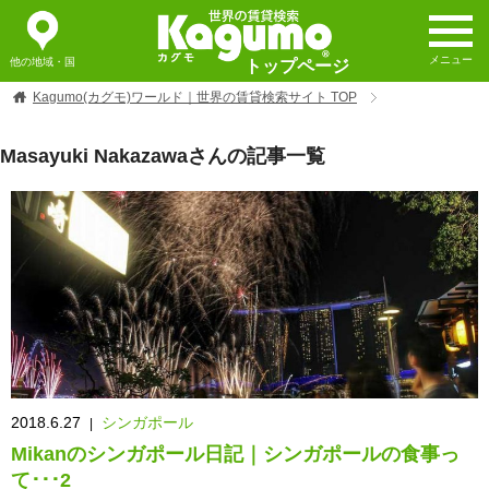
メニュー
他の地域・国
トップページ
Kagumo(カグモ)ワールド｜世界の賃貸検索サイト
TOP
Masayuki Nakazawaさんの記事一覧
2018.6.27
シンガポール
|
Mikanのシンガポール日記｜シンガポールの食事っ
て･･･2